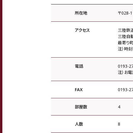
所在地
〒028-
アクセス
三陸鉄道
三陸自動
最寄り町
注）時
電話
0193-2
注）お電
FAX
0193-2
部屋数
4
人数
8