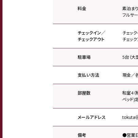
料金
素泊まり
フルサー
チェックイン／
チェックイ
チェックアウト
チェックア
駐車場
5台（大
支払い方法
現金／各
部屋数
和室4（
ベッド)定
メールアドレス
tokuta＠
備考
●営業日