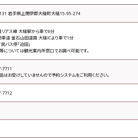
1131 岩手県上閉伊郡大槌町大槌15-95-274
リアス線 大槌駅から車で6分
車道 釜石山田道路 大槌ICより車で1分
民バス停「迫田」
刻等については観光案内所窓口でお調べ可能です。
7-7711
話はお受けしていませんので予約システムをご利用ください。
7-7712