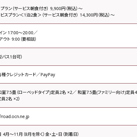
プラン（サービス朝食付き） 9,900円（税込）～
ビスプラン＜1泊2食＞（サービス朝食付き） 14,300円（税込）～
ン 17:00～20:00／
ウト 9:00（要相談）
型バス1台可）
種クレジットカード／PayPay
和室7.5畳（ローベッドタイプ)定員2名 ×2／ 和室7.5畳(ファミリー向け)定員4名
員2名 ×2）
road.ocn.ne.jp
 4月～11月（8月を除く）金・土・日（到着日）