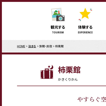
観光する
体験する
TOURISM
EXPERIENCE
HOME
泊まる
旅館・民宿
柿栗館
柿栗館
かきくりかん
やすらぐ