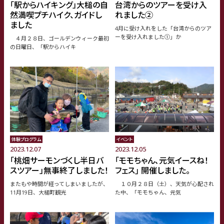
「駅からハイキング」大槌の自
台湾からのツアーを受け入
然満喫プチハイク、ガイドし
れました②
ました
4月に受け入れをした「台湾からのツア
ーを受け入れました①」か
４月２８日、ゴールデンウィーク最初
の日曜日、「駅からハイキ
体験プログラム
イベント
2023.12.07
2023.12.05
「桃畑サーモンづくし半日バ
｢モモちゃん､元気イースね！
スツアー」無事終了しました！
フェス｣ 開催しました。
またもや時間が経ってしまいましたが、
１０月２８日（土）、天気が心配され
11月19日、大槌町観光
た中、「モモちゃん、元気