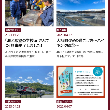
体験プログラム
観光情報
2023.11.25
2023.04.27
「海と希望の学校onさんて
大槌町GWの過ごし方〜ハイ
つ」無事終了しました！
キング編②〜
よいお天気に恵まれた11月18日、岩手
4月27日発表の大槌町のGW周辺週間天
県沿岸広域振興局と東京
気予報です。30日以外
体験プログラム
体験プログラム
2023.04.23
2022.04.07