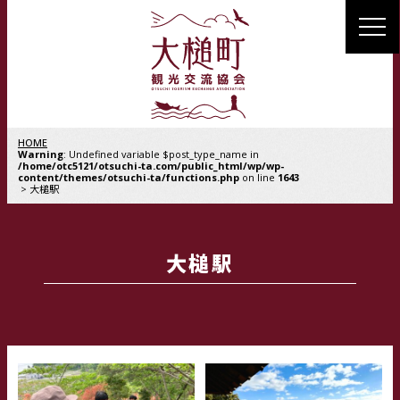
MENU
HOME
Warning
: Undefined variable $post_type_name in
/home/otc5121/otsuchi-ta.com/public_html/wp/wp-
content/themes/otsuchi-ta/functions.php
on line
1643
大槌駅
大槌駅